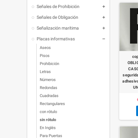
Señales de Prohibición

Señales de Obligación

Señalización marítima

Placas informativas

Aseos
Pisos
co
OBLI
Prohibición
CASC
Letras
segurida
Números
adhesiv
UN
Redondas
Cuadradas
Rectangulares
con rótulo
sin rótulo
En Inglés
Para Puertas