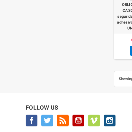
OBLI
CASC
segurida
adhesiv
UN
Showing
FOLLOW US
Facebook
Twitter
Rss
YouTube
Vimeo
Instagra