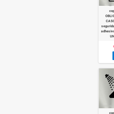
co
OBLI
CASC
segurida
adhesiv
UN
co