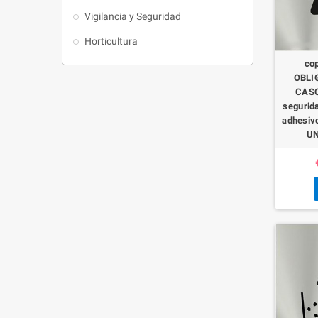
Vigilancia y Seguridad
Horticultura
co
OBLI
CASC
segurida
adhesiv
UN