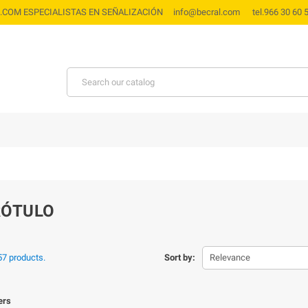
.COM ESPECIALISTAS EN SEÑALIZACIÓN info@becral.com tel.966 3
RÓTULO
57 products.
Sort by:
Relevance
ters