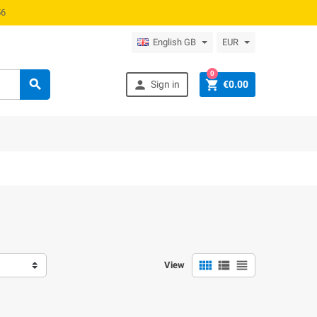
0 60 56
English GB
EUR
0



Sign in
€0.00



View