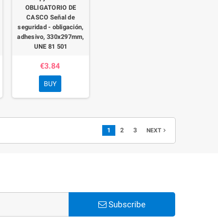
OBLIGATORIO DE
CASCO Señal de
seguridad - obligación,
adhesivo, 330x297mm,
UNE 81 501
€3.84
BUY
1
2
3
NEXT

Subscribe