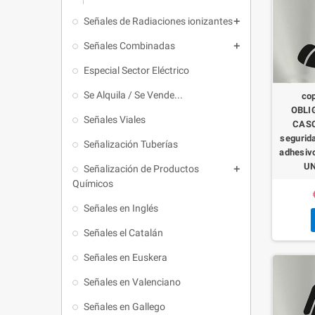
Señales de Radiaciones ionizantes

Señales Combinadas

Especial Sector Eléctrico
Se Alquila / Se Vende...
co
OBLI
Señales Viales
CASC
segurida
Señalización Tuberías
adhesiv
UN
Señalización de Productos

Químicos
Señales en Inglés
Señales el Catalán
Señales en Euskera
Señales en Valenciano
Señales en Gallego