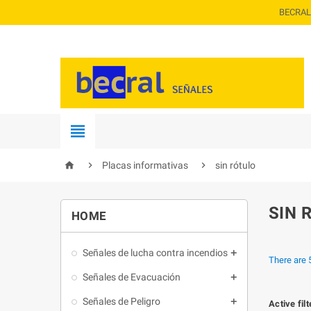
BECRAL




Placas informativas
sin rótulo
SIN 
HOME
Señales de lucha contra incendios

There are 
Señales de Evacuación

Señales de Peligro

Active fil