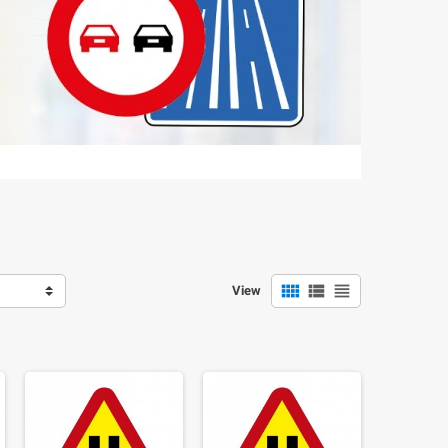



View