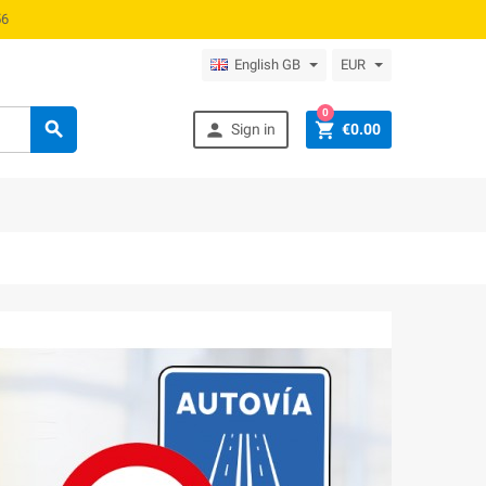
0 60 56
English GB
EUR
0



Sign in
€0.00