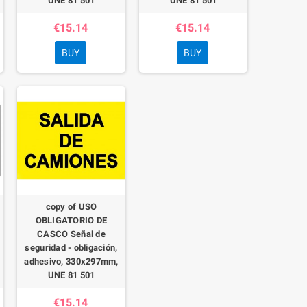
UNE 81 501
UNE 81 501
€15.14
€15.14
BUY
BUY
copy of USO
OBLIGATORIO DE
CASCO Señal de
seguridad - obligación,
adhesivo, 330x297mm,
UNE 81 501
€15.14