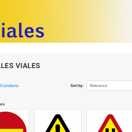
LES VIALES
32 products.
Sort by:
Relevance
ters