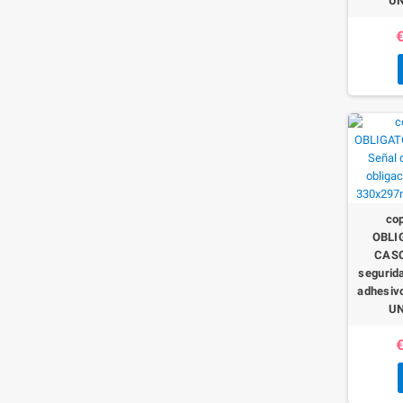
UN
€
co
OBLI
CASC
segurida
adhesiv
UN
€