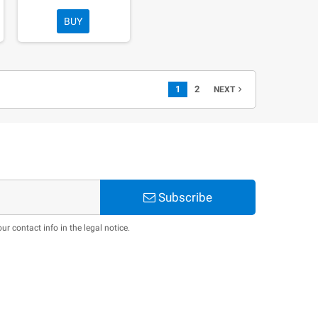
BUY
1
2
NEXT

Subscribe
 contact info in the legal notice.