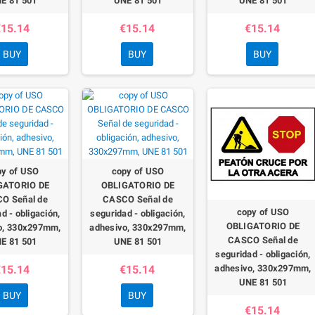
E 81 501
UNE 81 501
UNE 81 501
15.14
€15.14
€15.14
BUY
BUY
BUY
py of USO
copy of USO
GATORIO DE
OBLIGATORIO DE
O Señal de
CASCO Señal de
copy of USO
d - obligación,
seguridad - obligación,
OBLIGATORIO DE
o, 330x297mm,
adhesivo, 330x297mm,
CASCO Señal de
E 81 501
UNE 81 501
seguridad - obligación,
15.14
€15.14
adhesivo, 330x297mm,
UNE 81 501
BUY
BUY
€15.14