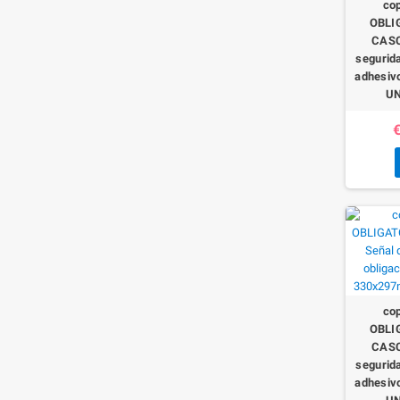
co
OBLI
CASC
segurida
adhesiv
UN
€
co
OBLI
CASC
segurida
adhesiv