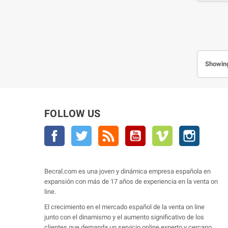
Showing
FOLLOW US
Facebook
Twitter
Rss
YouTube
Vimeo
Instagra
Becral.com es una joven y dinámica empresa española en
expansión con más de 17 años de experiencia en la venta on
line.
El crecimiento en el mercado español de la venta on line
junto con el dinamismo y el aumento significativo de los
clientes que demanda un servicio online experto y cercano