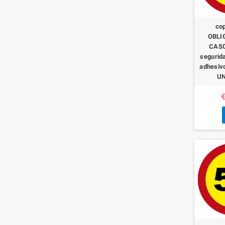
co
OBLI
CASC
segurida
adhesiv
UN
€