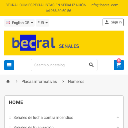
BECRAL.COM ESPECIALISTAS EN SEÑALIZACIÓN info@becral.com
tel.966 30 60 56

Sign in
English GB
EUR
0






Placas informativas
Números
HOME
Señales de lucha contra incendios

Señales de Evacuación
